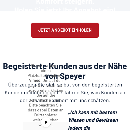
Komfort steigern.
Holen Sie jetzt Ihr Angebot ein!
JETZT ANGEBOT EINHOLEN
Begeisterte Kunden aus der Nähe
Sie sehen gerade
einen
von Speyer
Platzhalterinhalt von
Vimeo
. Um auf den
Überzeugen Sie sich selbst von den begeisterten
eigentlichen Inhalt
zuzugreifen, klicken
Kundenmeinungen und erfahren Sie, was Kunden an
Sie auf die
der Zusammenarbeit mit uns schätzen.
Schaltfläche unten.
Bitte beachten Sie,
dass dabei Daten an
„Ich kann mit bestem
Drittanbieter
Wissen und Gewissen
weitergegeben
werden.
jedem die